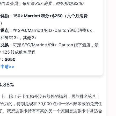
白金会员；每年送 85k 房券，吃饭报销 $300
奖励：150k Marriott 积分+$250（六个月消费
k）
费返点：
在 SPG/Marriott/Ritz-Carlton 酒店消费 6x，
和餐馆 3x，其他 2x
点兑换：
可定 SPG/Marriott/Ritz-Carlton 旗下酒店，最
3: 1.25 转成航空里程
：$650
申请>>
14.88%
on 卡，除了开卡奖励外没有额外的福利，居然排名第八！
力的，特别是现在 70,000 点和一张不限等级的免费住
奖励了。我想这张卡持有率高的另一个原因是这张卡非常适合