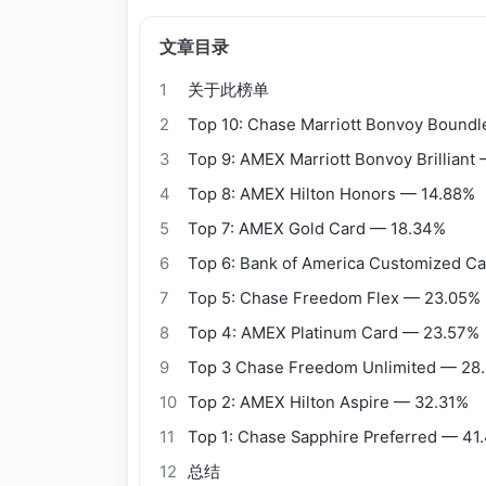
文章目录
1
关于此榜单
2
Top 10: Chase Marriott Bonvoy Bound
3
Top 9: AMEX Marriott Bonvoy Brilliant
4
Top 8: AMEX Hilton Honors — 14.88%
5
Top 7: AMEX Gold Card — 18.34%
6
Top 6: Bank of America Customized 
7
Top 5: Chase Freedom Flex — 23.05%
8
Top 4: AMEX Platinum Card — 23.57%
9
Top 3 Chase Freedom Unlimited — 28
10
Top 2: AMEX Hilton Aspire — 32.31%
11
Top 1: Chase Sapphire Preferred — 41
12
总结