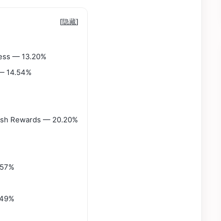
[
隐藏
]
less — 13.20%
 — 14.54%
Cash Rewards — 20.20%
.57%
.49%