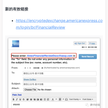
新的有效链接
https://encryptedexchange.americanexpress.co
m/login/br/FinancialReview