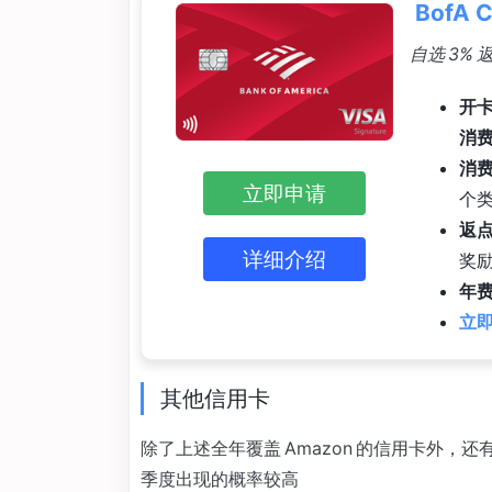
BofA 
自选 3%
开卡
消费
消
立即申请
个类
返
详细介绍
奖
年费
立即
其他信用卡
除了上述全年覆盖 Amazon 的信用卡外，还有
季度出现的概率较高