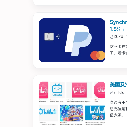
Synch
1.5% 」
KUKU
这张卡在非
了。老卡会从
美国及
ymlulu
身边有不少
想充值这
便大家。..