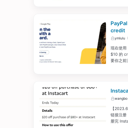
PayPa
credit
ymlulu
现在使用 P
$10 的 
要你之前
Inst
wangbo
【2023.
链接注册： 
册完 Ins
可。...