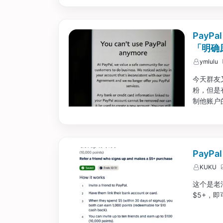
PayP
「明确
ymlulu
今天群友又
粉，但是
制他账户的转
类似于信
PayP
KUKU
这个是老活
$5+，即