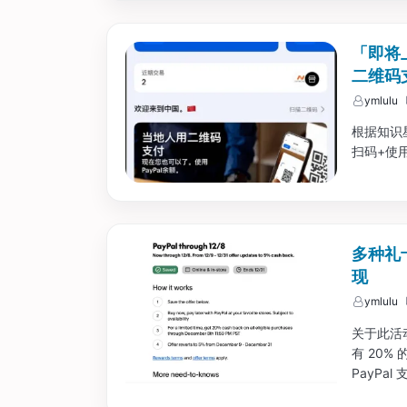
「即将上
二维码
ymlulu
根据知识星
扫码+使用 
多种礼卡
现
ymlulu
关于此活动
有 20%
PayP
比如 App