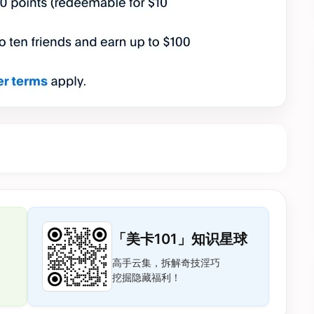
「美卡101」知识星球
高手云集，拆解奇技淫巧
挖掘隐藏福利！