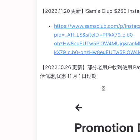
【2022.11.20 更新】Sam's Club $250 
https://www.samsclub.com/p/instaca
pid=_Aff_LS&siteID=PPkX79_c.b0-
ohzHw8euEUTw5P.OW4MUjg&ranMI
kX79_c.b0-ohzHw8euEUTw5P.OW4M
【2022.10.26 更新】部分老用户收到使用 P
活优惠,优惠 11 月 1 日过期