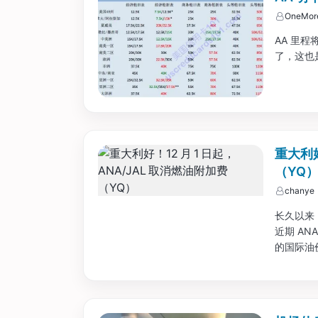
OneMor
AA 里程
了，这也是
重大利好
（YQ
chanye
长久以来
近期 AN
的国际油
理之中。..