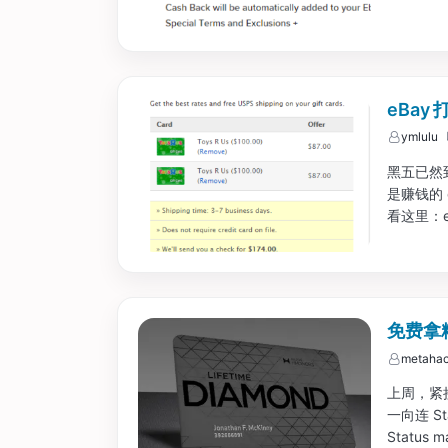
eBay
ymlulu
黑五已然到
是赚钱的 
看这里：e
免费拿精
metahac
上周，紧接
一向连 St
Status 