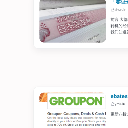
「签证
shuruir
前言 大
转机的经
我们知道
国内申请
证。...
ebate
ymlulu
更新八折方