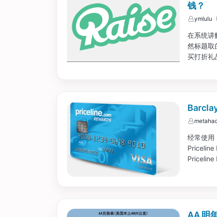
钱？
ymlulu
在系统讲
然标题取的
买打折礼品卡
的礼品卡（
但是原理都
Barcl
metahac
经常使用 P
Price
Priceli
点。...
AA 