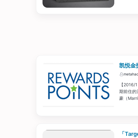
Diamo
凯悦金
metahac
【2016/
期前住的酒
豪（Mar
Status
「Targ