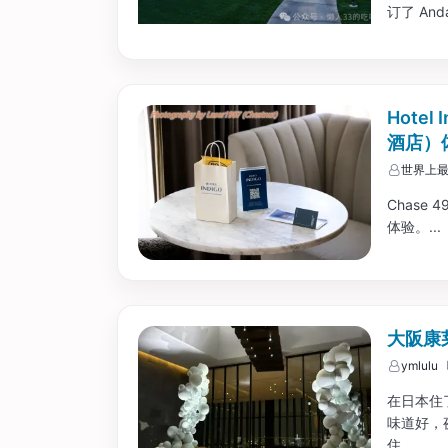
订了 An
家主要看
都订了豪
Hotel
酒店）
世界上
Chase 4
体验。...
大阪康莱
ymlulu
在日本住
味道好，
住。...