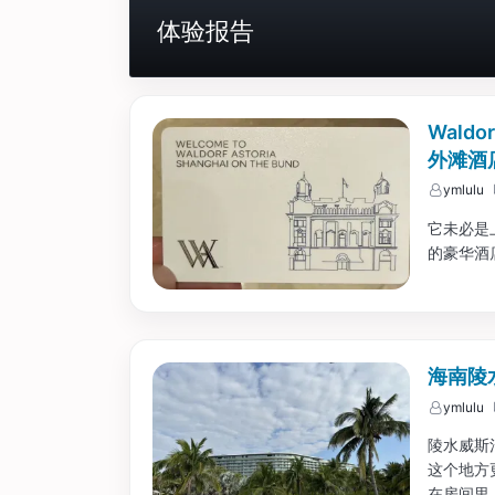
体验报告
Waldo
外滩酒
ymlulu
它未必是
的豪华酒店
海南陵
ymlulu
陵水威斯
这个地方
在房间里