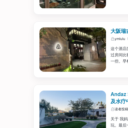
大阪瑞吉
ymlulu
这个酒店
过房间比
一些。早
务方面，
非要选择
可以选择
Anda
及水疗
读者投
关于 我
玩。最后