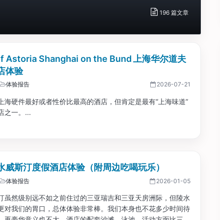
196 篇文章
rf Astoria Shanghai on the Bund 上海华尔道夫
店体验
体验报告
2026-07-21
上海硬件最好或者性价比最高的酒店，但肯定是最有“上海味道”
之一。...
水威斯汀度假酒店体验（附周边吃喝玩乐）
体验报告
2026-01-05
汀虽然级别远不如之前住过的三亚瑞吉和三亚天房洲际，但陵水
更对我们的胃口，总体体验非常棒。我们本身也不花多少时间待
，再豪华意义也不大。酒店的配套沙滩、泳池、活动方面比三亚