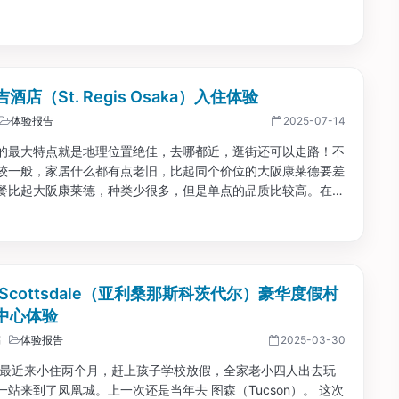
酒店（St. Regis Osaka）入住体验
体验报告
2025-07-14
的最大特点就是地理位置绝佳，去哪都近，逛街还可以走路！不
较一般，家居什么都有点老旧，比起同个价位的大阪康莱德要差
餐比起大阪康莱德，种类少很多，但是单点的品质比较高。在服
大阪瑞吉还是比较细致的，也比较有分寸，不会过于热情。如果
的话，如果你有免费早餐，可以选择瑞吉。如果有希尔顿钻石，
大阪康莱德，又有早餐又有酒廊。...
z Scottsdale（亚利桑那斯科茨代尔）豪华度假村
中心体验
稿
体验报告
2025-03-30
妈最近来小住两个月，赶上孩子学校放假，全家老小四人出去玩
一站来到了凤凰城。上一次还是当年去 图森（Tucson）。 这次