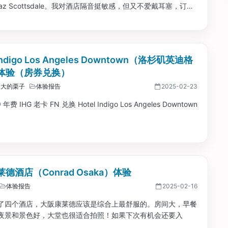
daz Scottsdale。我对酒店隔音挺敏感，但又不爱戴耳塞，订这
重整个酒店都是 茅屋 建筑，隔音方面评价很好。 这趟旅行一路
华酒店，但实际都超预期了，所以这家也是期待拉满。...
 Indigo Los Angeles Downtown（洛杉矶英迪格
体验（房券兑换）
最大的栗子
体验报告
2025-02-23
9 年费 IHG 老卡 FN 兑换 Hotel Indigo Los Angeles Downtown
德酒店（Conrad Osaka）体验
体验报告
2025-02-16
了四个酒店，大阪康莱德应该是综合上最舒服的。房间大，早餐
夜景和景色好，大堂也很适合拍照！如果下次有机会还要入