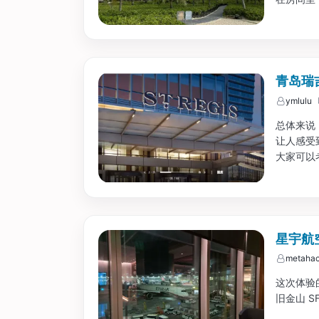
的要好很
青岛瑞
ymlulu
总体来说
让人感受
大家可以考
星宇航空
metahac
这次体验的是
旧金山 SF