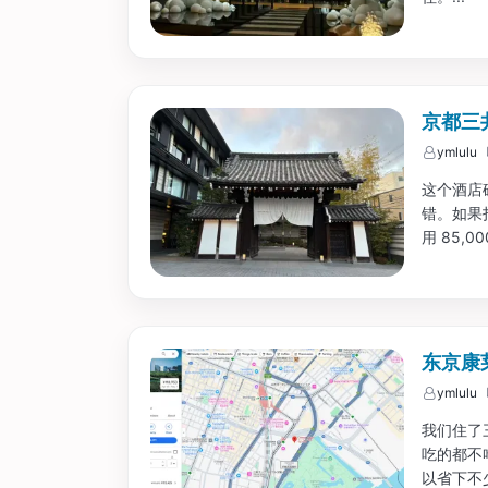
京都三
ymlulu
这个酒店
错。如果
用 85,
东京康莱
ymlulu
我们住了
吃的都不
以省下不少