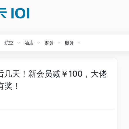
航空
酒店
财务
服务
最后几天！新会员减￥100，大佬
有奖！