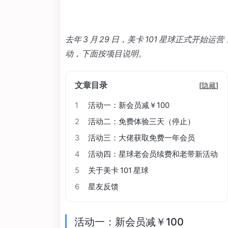
去年 3 月 29 日，美卡 101 星球正式
动，下面按项目说明。
文章目录
[
隐藏
]
1
活动一：新会员减￥100
2
活动二：免费体验三天（停止）
3
活动三：大佬获取免费一年会员
4
活动四：星球老会员续费和老带新活动
5
关于美卡 101 星球
6
星友反馈
活动一：新会员减￥100