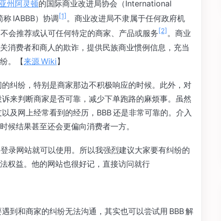
亚州阿灵顿
的国际商业改进局协会（International
[1]
us，简称 IABBB）协调
。商业改进局不隶属于任何政府机
[2]
B 不会推荐或认可任何特定的商家、产品或服务
。商业
关消费者和商人的欺诈，提供民族商业惯例信息，充当
纷。【
来源 Wiki
】
之间的纠纷，特别是商家那边不积极响应的时候。此外，对
的投诉来判断商家是否可靠，减少下单跑路的麻烦事。虽然
友以及网上经常看到的经历，BBB 还是非常可靠的。介入
时候结果甚至还会更偏向消费者一方。
需要登录网站就可以使用。所以我强烈建议大家要有纠纷的
法权益。他的网站也很好记，直接访问就行
遇到和商家的纠纷无法沟通，其实也可以尝试用 BBB 解