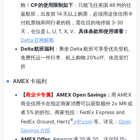
舱！
CP 的使用限制如下
：只能飞往美国 48 州的往
返航班，出发前 14 天以上购票，必须用这张信用卡
付机票钱和同行者的税，需在目的地停留 3-30
天，仓位是 L, U, T, X, V。
具体条款和使用请看：
Delta 官网解释
Delta 航班福利
：乘坐 Delta 航班可享受优先登机、
免费托运一件行李、机上购物 20%off、休息室打
折
AMEX 卡福利
【
商业卡专属
】 AMEX Open Savings：
用 AMEX
商业信用卡在指定商家消费可以获取额外 2x MR 或
者 5% 的折扣。商家包括：FedEx Express and
®
FedEx Ground, Hertz
,
HP.com
等。详见：
Open
Savings 介绍
AMEX Offer
: Amazon 满 20 返 20，沃尔玛 15-