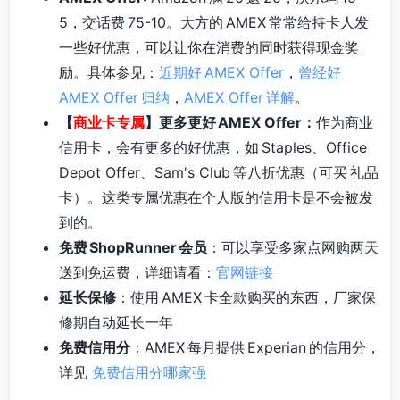
5，交话费 75-10。大方的 AMEX 常常给持卡人发
一些好优惠，可以让你在消费的同时获得现金奖
励。具体参见：
近期好 AMEX Offer
，
曾经好
AMEX Offer 归纳
，
AMEX Offer 详解
。
【
商业卡专属
】更多更好 AMEX Offer：
作为商业
信用卡，会有更多的好优惠，如 Staples、Office
Depot Offer、Sam's Club 等八折优惠（可买 礼品
卡）。这类专属优惠在个人版的信用卡是不会被发
到的。
免费 ShopRunner 会员
：可以享受多家点网购两天
送到免运费，详细请看：
官网链接
延长保修
：使用 AMEX 卡全款购买的东西，厂家保
修期自动延长一年
免费信用分
：AMEX 每月提供 Experian 的信用分，
详见
免费信用分哪家强