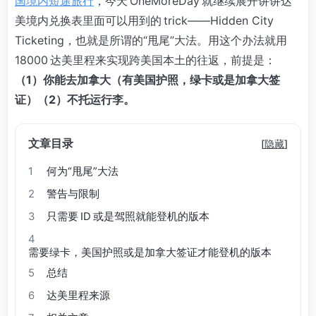
国境内短途旅行
，今天 OneMoreDay 就继续展开讲讲达
美境内兑换表里面可以用到的 trick——Hidden City
Ticketing，也就是所谓的“甩尾”大法。用这个办法就用
18000 达美里程来实现跨美国本土的往返，前提是：
（1）你能去加拿大（有美国护照，绿卡或是加拿大签
证）（2）不托运行李。
文章目录
[
隐藏
]
1
何为“甩尾”大法
2
警告与限制
3
只需要 ID 或是驾照就能登机的版本
4
需要绿卡，美国护照或是加拿大签证才能登机的版本
5
总结
6
达美里程来源