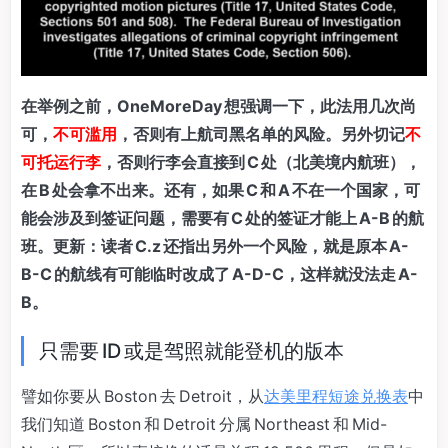
在举例之前，OneMoreDay 想强调一下，此法用几次尚
可，
不可滥用
，否则有上航司黑名单的风险。另外切记
不
可托运行李
，否则行李会直接到 C 处（北美境内航班），
在 B 处会拿不出来。还有，如果 C 和 A 不在一个国家，可
能会涉及到签证问题，需要有 C 处的签证才能上 A-B 的航
班。更新：读者 C.z 还指出另外一个风险，就是原本 A-
B-C 的航线有可能临时改成了 A-D-C，这样就没法走 A-
B。
只需要 ID 或是驾照就能登机的版本
譬如你要从 Boston 去 Detroit，从
达美里程短途兑换表
中
我们知道 Boston 和 Detroit 分属 Northeast 和 Mid-