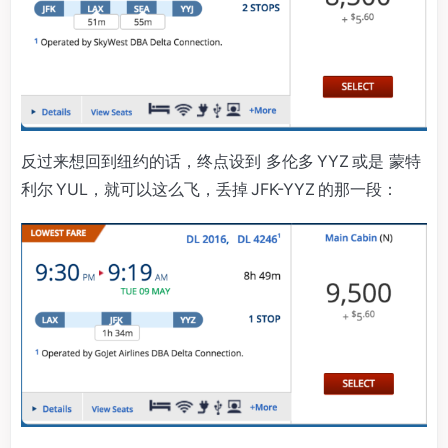
反过来想回到纽约的话，终点设到 多伦多 YYZ 或是 蒙特
利尔 YUL，就可以这么飞，丢掉 JFK-YYZ 的那一段：