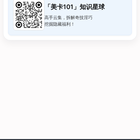
「美卡101」知识星球
高手云集，拆解奇技淫巧
挖掘隐藏福利！