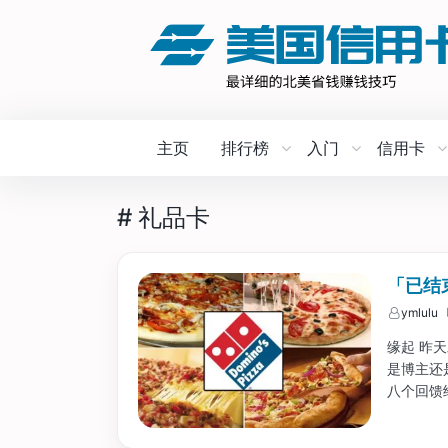
主页
排行榜
入门
信用卡
# 礼品卡
「已结束
ymlulu
缘起 昨天
是博主还
八个回馈给