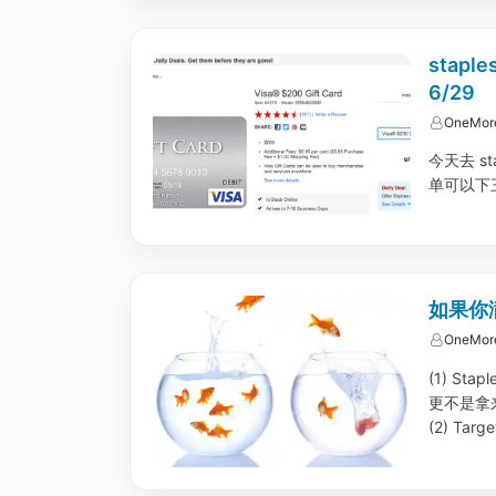
stapl
6/29
OneMor
今天去 st
单可以下
如果你
OneMor
(1) St
更不是拿来
(2) T