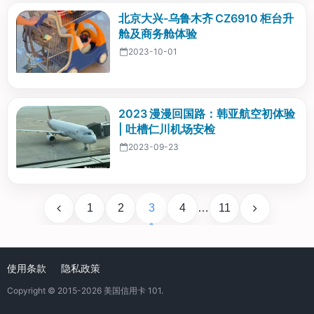
北京大兴-乌鲁木齐 CZ6910 柜台升
舱及商务舱体验
2023-10-01
2023 漫漫回国路：韩亚航空初体验
| 吐槽仁川机场安检
2023-09-23
1
2
3
4
…
11
使用条款
隐私政策
Copyright © 2015-2026
美国信用卡 101
.