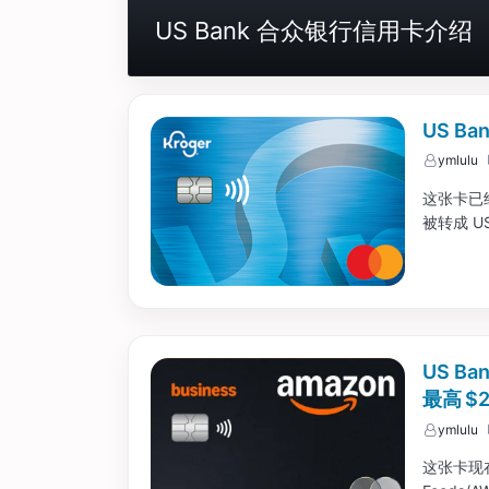
US Bank 合众银行信用卡介绍
US Ba
ymlulu
这张卡已经
被转成 US
US B
最高 $
ymlulu
这张卡现在