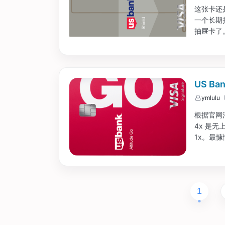
这张卡还
一个长期
抽屉卡了。
张，可以
US Ba
US Ba
ymlulu
根据官网消
4x 是无
1x。最慷
1