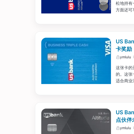
松地持有
方面还可享受
体配置比较
US Ba
卡奖励
ymlulu
这张卡的
的。这张
适合商业消
时间也挺长
US Ba
点伙伴
ymlulu