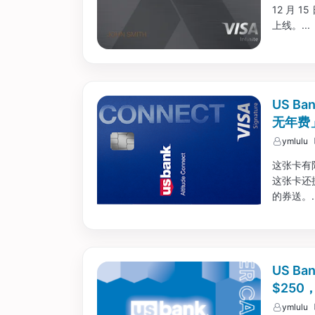
12 月
上线。...
US Ba
无年费
ymlulu
这张卡有
这张卡还提供
的券送。..
US Ba
$250
ymlulu