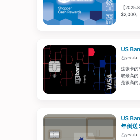
【2025
$2,00
US Ba
ymlulu
这张卡的
取最高的 4
是很高的。
US B
年倒送 
ymlulu