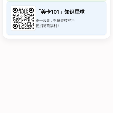
「美卡101」知识星球
高手云集，拆解奇技淫巧
挖掘隐藏福利！