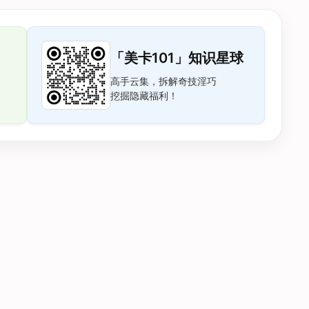
「美卡101」知识星球
高手云集，拆解奇技淫巧
挖掘隐藏福利！