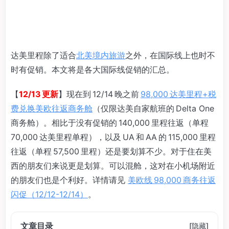
达美里程除了适合
北美境内旅游
之外，在国际线上也时不
时有促销。本文将是各大国际线促销的汇总。
【
12
/13 更新
】现在到 12/14 晚之前
98,000 达美里程+税
费兑换美欧往返商务舱
（仅限达美自家航班的 Delta One
商务舱）。相比于没有促销的 140,000 里程往返（单程
70,000 达美里程单程），以及 UA 和 AA 的 115,000 里程
往返（单程 57,500 里程）还是要划算不少。对于住在美
西的朋友们来说更是划算。可以混舱，这对在小机场附近
的朋友们也是个利好。详情请见
美欧线 98,000 商务往返
闪促（12/12-12/14）
。
文章目录
[
隐藏
]