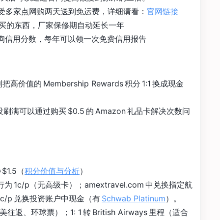
：可以享受多家点网购两天送到免运费，详细请看：
官网链接
款购买的东西，厂家保修期自动延长一年
询信用分数，每年可以领一次免费信用报告
值的 Membership Rewards 积分 1:1 换成现金
满可以通过购买 $0.5 的 Amazon 礼品卡解决次数问
$1.5（
积分价值与分析
）
换旅行为 1c/p（无高级卡）；amextravel.com 中兑换指定航
 1.1c/p 兑换投资账户中现金（有
Schwab Platinum
）。
美往返、环球票）；1: 1 转 British Airways 里程（适合