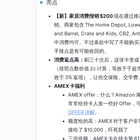
亮点
【新】家居消费报销 $200
现在通过推
销。商家包含 The Home Depot, Lowe's, 
and Barrel, Crate and Kids, CB
中消费均可。不过条款中写了不能购买礼
手辣点是有可能收回的。
消费返点高：
刷三十次后，这张卡变成
（按照点数价值 2c 计算，等效于于超市
效于 3% 返现），让你交保险、交学
AMEX 卡福利
AMEX offer：什么？Amazon 
常常给持卡人发一些好 Offe
OFFER 详解
。
额度给的高：AMEX 对于客户
接给了 $10,000，吓死我了
三倍提额：AMEX 卡在持卡第 