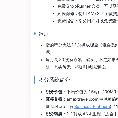
免费 ShopRunner 会员
延长保修：使用 AMEX 卡全
免费报告：部分用户可以免费查
缺点
攒的积分无法 1:1 兑换成现金（谁会蠢到把高价
呢）
每月刷 30 次有点累（确实，不过如果没刷
题；其实每天一杯咖啡就搞定啦）
积分系统简介
积分价值
：平均价值为 1.5c/p, 100MR=
直接兑换：
amextravel.com 中兑
班 1.54c/p（有
Business Platinum
);
积分转换
：1: 1 转成 ANA 里程（适合中