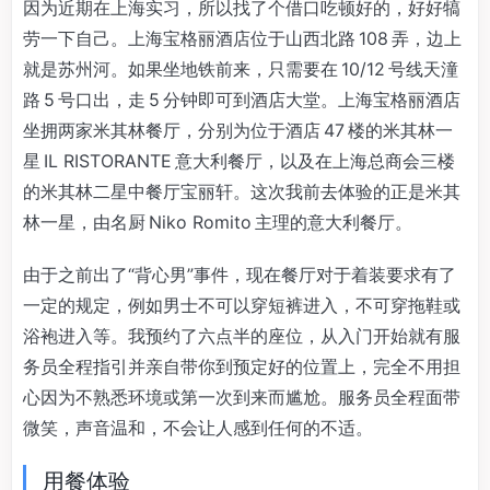
因为近期在上海实习，所以找了个借口吃顿好的，好好犒
劳一下自己。上海宝格丽酒店位于山西北路 108 弄，边上
就是苏州河。如果坐地铁前来，只需要在 10/12 号线天潼
路 5 号口出，走 5 分钟即可到酒店大堂。上海宝格丽酒店
坐拥两家米其林餐厅，分别为位于酒店 47 楼的米其林一
星 IL RISTORANTE 意大利餐厅，以及在上海总商会三楼
的米其林二星中餐厅宝丽轩。这次我前去体验的正是米其
林一星，由名厨 Niko Romito 主理的意大利餐厅。
由于之前出了“背心男”事件，现在餐厅对于着装要求有了
一定的规定，例如男士不可以穿短裤进入，不可穿拖鞋或
浴袍进入等。我预约了六点半的座位，从入门开始就有服
务员全程指引并亲自带你到预定好的位置上，完全不用担
心因为不熟悉环境或第一次到来而尴尬。服务员全程面带
微笑，声音温和，不会让人感到任何的不适。
用餐体验