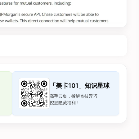
「美卡101」知识星球
高手云集，拆解奇技淫巧
挖掘隐藏福利！