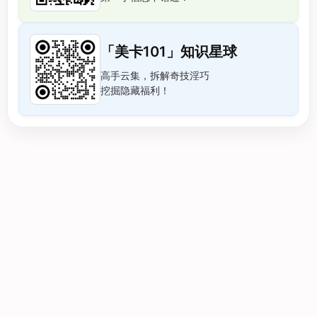
「美卡101」知识星球
高手云集，拆解奇技淫巧
挖掘隐藏福利！