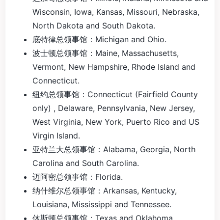
Wisconsin, Iowa, Kansas, Missouri, Nebraska,
North Dakota and South Dakota.
底特律总领事馆：Michigan and Ohio.
波士顿总领事馆：Maine, Massachusetts,
Vermont, New Hampshire, Rhode Island and
Connecticut.
纽约总领事馆：Connecticut (Fairfield County
only) , Delaware, Pennsylvania, New Jersey,
West Virginia, New York, Puerto Rico and US
Virgin Island.
亚特兰大总领事馆：Alabama, Georgia, North
Carolina and South Carolina.
迈阿密总领事馆：Florida.
纳什维尔总领事馆：Arkansas, Kentucky,
Louisiana, Mississippi and Tennessee.
休斯顿总领事馆：Texas and Oklahoma.