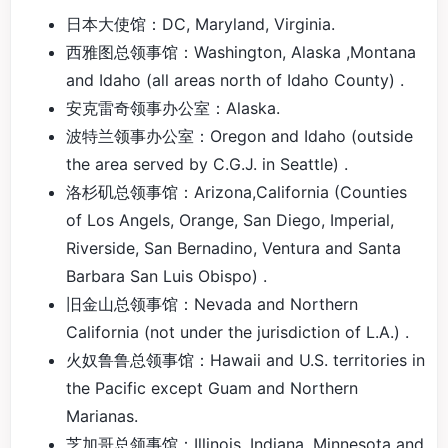
日本大使馆：DC, Maryland, Virginia.
西雅图总领事馆：Washington, Alaska ,Montana
and Idaho (all areas north of Idaho County) .
安克雷奇领事办公室：Alaska.
波特兰领事办公室：Oregon and Idaho (outside
the area served by C.G.J. in Seattle) .
洛杉矶总领事馆：Arizona,California (Counties
of Los Angels, Orange, San Diego, Imperial,
Riverside, San Bernadino, Ventura and Santa
Barbara San Luis Obispo) .
旧金山总领事馆：Nevada and Northern
California (not under the jurisdiction of L.A.) .
火奴鲁鲁总领事馆：Hawaii and U.S. territories in
the Pacific except Guam and Northern
Marianas.
芝加哥总领事馆：Illinois, Indiana, Minnesota and