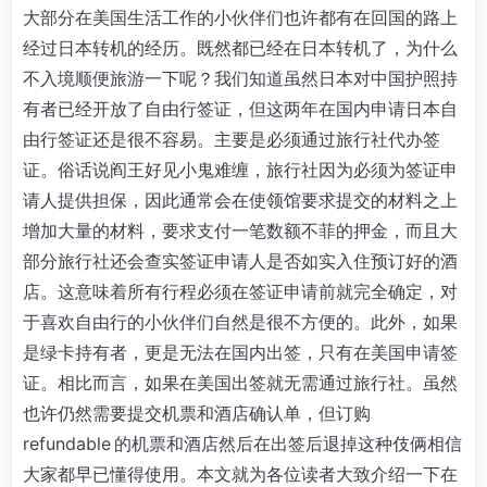
大部分在美国生活工作的小伙伴们也许都有在回国的路上
经过日本转机的经历。既然都已经在日本转机了，为什么
不入境顺便旅游一下呢？我们知道虽然日本对中国护照持
有者已经开放了自由行签证，但这两年在国内申请日本自
由行签证还是很不容易。主要是必须通过旅行社代办签
证。俗话说阎王好见小鬼难缠，旅行社因为必须为签证申
请人提供担保，因此通常会在使领馆要求提交的材料之上
增加大量的材料，要求支付一笔数额不菲的押金，而且大
部分旅行社还会查实签证申请人是否如实入住预订好的酒
店。这意味着所有行程必须在签证申请前就完全确定，对
于喜欢自由行的小伙伴们自然是很不方便的。此外，如果
是绿卡持有者，更是无法在国内出签，只有在美国申请签
证。相比而言，如果在美国出签就无需通过旅行社。虽然
也许仍然需要提交机票和酒店确认单，但订购
refundable 的机票和酒店然后在出签后退掉这种伎俩相信
大家都早已懂得使用。本文就为各位读者大致介绍一下在