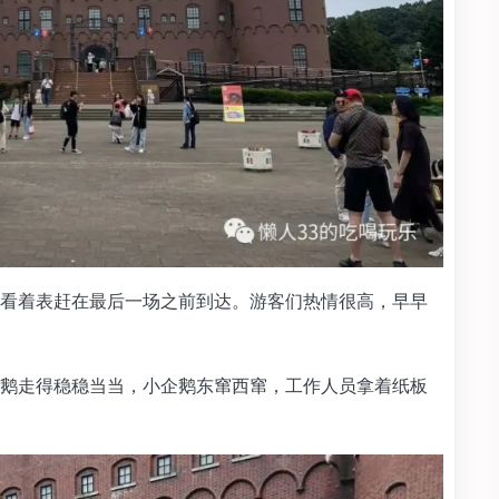
我们看着表赶在最后一场之前到达。游客们热情很高，早早
鹅走得稳稳当当，小企鹅东窜西窜，工作人员拿着纸板