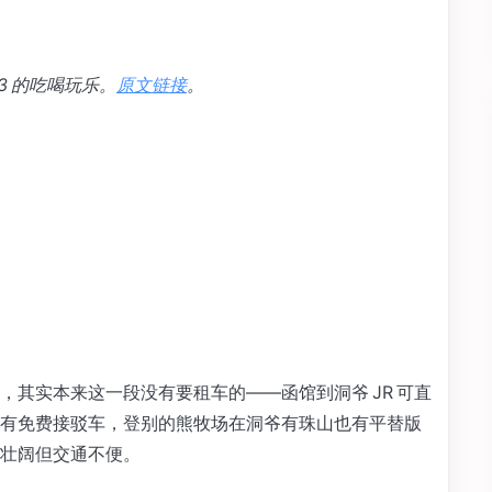
3 的吃喝玩乐。
原文链接
。
其实本来这一段没有要租车的——函馆到洞爷 JR 可直
有免费接驳车，登别的熊牧场在洞爷有珠山也有平替版
壮阔但交通不便。