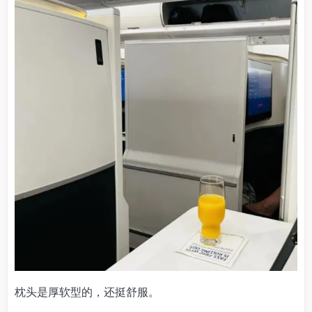
枕头是厚软型的，还挺舒服。