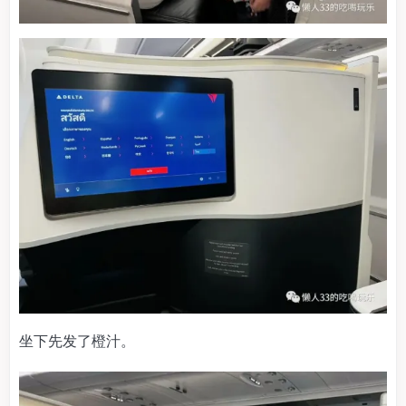
坐下先发了橙汁。