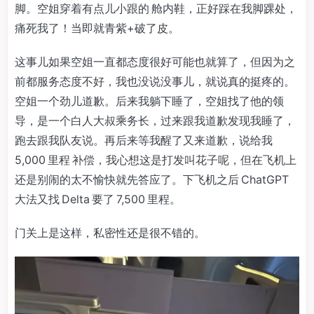
脚。空姐穿着有点儿小跟的 舱内鞋，正好踩在我脚踝处，
痛死我了！当即就青紫+破了皮。
这事儿如果空姐一直都态度很好可能也就算了，但因为之
前都服务态度不好，我也没说没事儿，就说真的挺疼的。
空姐一个劲儿道歉。后来我躺下睡了，空姐找了他的领
导，是一个白人大叔乘务长，过来跟我道歉发现我睡了，
跑去跟我队友说。再后来等我醒了又来道歉，说给我
5,000 里程 补偿，我心想这是打发叫花子呢，但在飞机上
还是别闹的太不愉快就先答应了。下飞机之后 ChatGPT
大法又找 Delta 要了 7,500 里程。
门关上是这样，私密性还是很不错的。