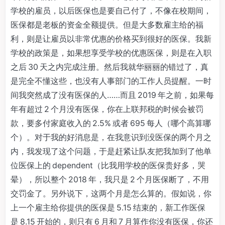
学校的雇员，以后医保也是要自己付了，不像在校期间，
医保都是老板的资金全额提供。但是大多数雇主给的福
利，则是让雇员以非常优惠的价格买到很好的医保。我新
学校的政策是，如果想享受学校的优惠医保，则是在入职
之后 30 天之内完成注册。然后我就华丽丽的错过了，真
是完全不懂这些，也没有人事部门的工作人员提醒。一时
间我突然成了没有医保的人……而且 2019 年之前，如果每
年有超过 2 个月没有医保，你在上联邦税的时候会被罚
款，要多付家庭收入的 2.5% 或者 695 每人（哪个高算哪
个）。对于我的好消息是，在我意识到没医保的两个月之
内，我发现了这个问题，于是赶紧让队友把我加到了他单
位医保上的 dependent（比我用学校的医保贵好多，哭
晕），所以整个 2018 年，我只是 2 个月医保断了，不用
交罚金了。另外说下，这两个月是怎么算的。假如说，你
上一个雇主给你提供的医保是 5.15 结束的，新工作医保
是 8.15 开始的，则只有 6 月和 7 月算作你没有医保，你还