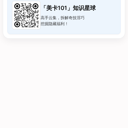
「美卡101」知识星球
高手云集，拆解奇技淫巧
挖掘隐藏福利！