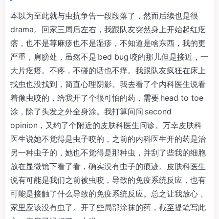
本以为至此就与虫抗争告一段段落了，然而后续也是很
drama。回家三周后左右，我跟队友突然身上开始起红疙
瘩，也不是荨麻疹也不是湿疹，不知道是啥东西，我的更
严重，肩膀处，虽然不是 bed bug 咬的那儿但是接近，一
大片疙瘩。不疼，不碰的话也不痒。我跟队友疯狂在床上
找虫也没找到，简直心理阴影。我去看了个内科医生说看
着像虫咬的，给我开了个很可怕的药，需要 head to toe
涂，除了头发之外全身涂。我打算问问 second
opinion，又约了个附近的皮肤科医生问诊。万幸皮肤科
医生说她不觉得是虫子咬的，之前的内科医生开的药是治
另一种虫子的，她也不觉得是那种虫，并刮了些我的细胞
放在显微镜下看了看，确实没有虫子的痕迹。皮肤科医生
说有可能是我们之前被虫咬，导致的免疫系统反应，也有
可能是接触了什么导致的免疫系统反应。总之让我放心，
家里应该没有虫了。开了些局部涂抹的药，截至提笔写此