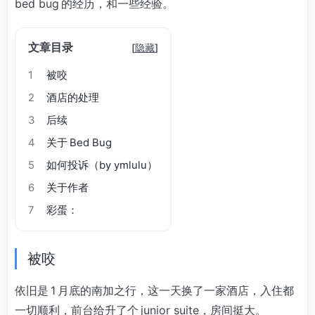
bed bug 的经历，和一些经验。
文章目录
[
隐藏
]
1
被咬
2
酒店的处理
3
后续
4
关于 Bed Bug
5
如何投诉（by ymlulu）
6
关于作者
7
彩蛋：
被咬
依旧是 1 月底的南加之行，这一天换了一家酒店，入住都
一切顺利，前台给升了个 junior suite，房间挺大。