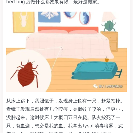
bed bug 后做什么都效果有限，最好是搬家。
从床上跳下，我照镜子，发现身上也有一只，赶紧拍掉。
看镜子发现肩颈处有几个咬痕，类似蚊子咬的，但更小，
没肿起来。这时候床上大概四五只在爬。队友按死了一
只，有血迹，想必是我的血。我拿出 lysol 消毒喷雾，怼