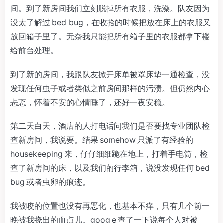
间。到了新房间我们立刻脱掉所有衣服，洗澡。队友因为
没太了解过 bed bug，在收拾的时候把放在床上的衣服又
放回箱子里了。无奈我只能把所有箱子里的衣服都拿下楼
给前台处理。
到了新的房间，我跟队友掀开床单被罩床垫一通检查，没
发现任何虫子或者类似之前房间那样的污渍。但仍然内心
忐忑，怀着不安的心情睡了，还好一夜安稳。
第二天白天，酒店的人打电话问我们是否要找专业团队检
查新房间，我说要。结果 somehow 只派了有经验的
housekeeping 来，仔仔细细跪在地上，打着手电筒，检
查了新房间的床，以及我们的行李箱，说没发现任何 bed
bug 或者虫卵的痕迹。
我被咬的位置也没有再恶化，也基本不痒，只有几个前一
晚被我挠出的血点儿。google 查了一下说每个人对被