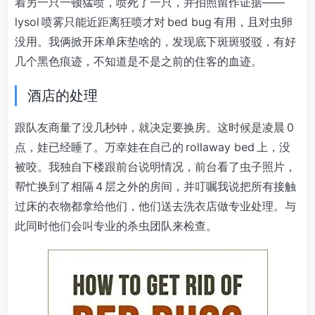
着另一只一顿猛喷，喷死了一只，并拍照留作证据——
lysol 喷雾只能近距离狂喷才对 bed bug 有用，且对虫卵
没用。我俩掀开床单床垫啥的，发现底下斑斑驳驳，有好
几个黑色痕迹，不知道是不是之前的住客的血迹。
酒店的处理
跟队友商量了没几秒钟，就决定要换房。这时候是凌晨 0
点，娃已经睡了。万幸娃在自己的 rollaway bed 上，没
被咬。我独自下楼跟前台说明情况，前台看了虫子照片，
帮忙换到了相隔 4 层之外的房间，并叮嘱我说把所有接触
过床的衣物都拿给他们，他们送去洗衣店做专业处理。与
此同时他们会叫专业的杀虫团队来检查。