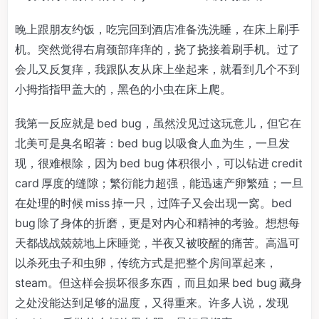
晚上跟朋友约饭，吃完回到酒店准备洗洗睡，在床上刷手
机。突然觉得右肩颈部痒痒的，挠了挠接着刷手机。过了
会儿又反复痒，我跟队友从床上坐起来，就看到几个不到
小拇指指甲盖大的，黑色的小虫在床上爬。
我第一反应就是 bed bug，虽然没见过这玩意儿，但它在
北美可是臭名昭著：bed bug 以吸食人血为生，一旦发
现，很难根除，因为 bed bug 体积很小，可以钻进 credit
card 厚度的缝隙；繁衍能力超强，能迅速产卵繁殖；一旦
在处理的时候 miss 掉一只，过阵子又会出现一窝。bed
bug 除了身体的折磨，更是对内心和精神的考验。想想每
天都战战兢兢地上床睡觉，半夜又被咬醒的痛苦。高温可
以杀死虫子和虫卵，传统方式是把整个房间罩起来，
steam。但这样会损坏很多东西，而且如果 bed bug 藏身
之处没能达到足够的温度，又得重来。许多人说，发现