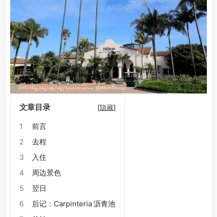
文章目录
[
隐藏
]
1
前言
2
去程
3
入住
4
周边景色
5
翌日
6
后记：Carpinteria 沥青池