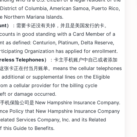
he District of Columbia, American Samoa, Puerto Rico,
he Northern Mariana Islands.
unt）
：需要卡还没有关掉，并且是美国发行的卡。
ccounts in good standing with a Card Member of a
t as defined: Centurion, Platinum, Delta Reserve,
ticipating Organization has applied for enrollment.
eless Telephones）
：卡主手机账户中自己或者添加
当月账单。means the cellular telephones
 additional or supplemental lines on the Eligible
om a cellular provider for the billing cycle
heft or damage occurred.
手机保险公司是 New Hampshire Insurance Company.
rance Policy that New Hampshire Insurance Company
elated Services Company, Inc. and its Related
f this Guide to Benefits.