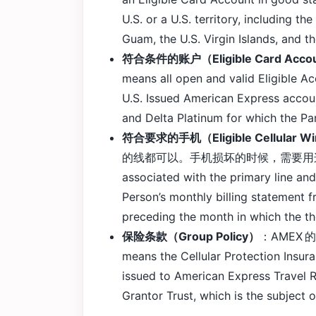
U.S. or a U.S. territory, including t
Guam, the U.S. Virgin Islands, and t
符合条件的账户（Eligible Card Acco
means all open and valid Eligible A
U.S. Issued American Express accoun
and Delta Platinum for which the Par
符合要求的手机（Eligible Cellular Wir
的线都可以。手机损坏的时候，需要用这张卡正在付
associated with the primary line and
Person’s monthly billing statement fr
preceding the month in which the t
保险条款（Group Policy）
：AMEX 的
means the Cellular Protection Insu
issued to American Express Travel R
Grantor Trust, which is the subject o