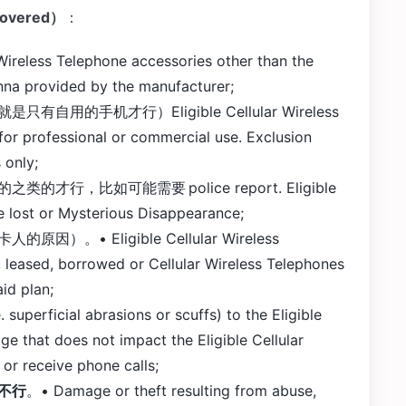
vered）
：
 Wireless Telephone accessories other than the
nna provided by the manufacturer;
的手机才行）Eligible Cellular Wireless
for professional or commercial use. Exclusion
 only;
才行，比如可能需要 police report. Eligible
re lost or Mysterious Disappearance;
）。• Eligible Cellular Wireless
 leased, borrowed or Cellular Wireless Telephones
id plan;
superficial abrasions or scuffs) to the Eligible
e that does not impact the Eligible Cellular
 or receive phone calls;
不行
。• Damage or theft resulting from abuse,