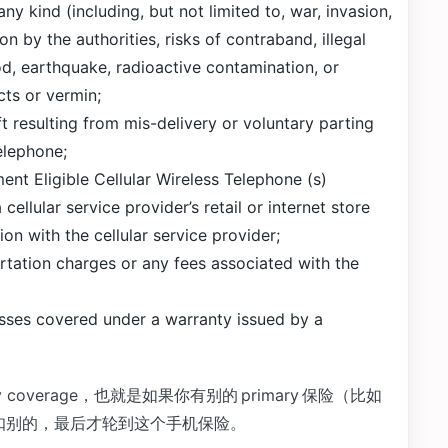
 any kind (including, but not limited to, war, invasion,
ion by the authorities, risks of contraband, illegal
ood, earthquake, radioactive contamination, or
ts or vermin;
 resulting from mis-delivery or voluntary parting
Telephone;
nt Eligible Cellular Wireless Telephone (s)
llular service provider’s retail or internet store
tion with the cellular service provider;
ortation charges or any fees associated with the
ses covered under a warranty issued by a
coverage，也就是如果你有别的 primary 保险（比如
应该先扣别的，最后才轮到这个手机保险。