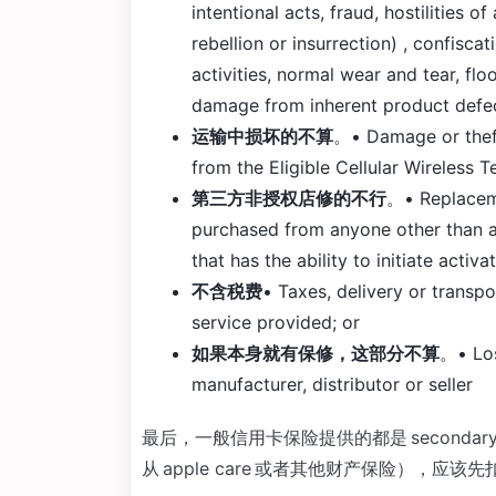
intentional acts, fraud, hostilities of
rebellion or insurrection) , confiscat
activities, normal wear and tear, fl
damage from inherent product defec
运输中损坏的不算
。• Damage or theft
from the Eligible Cellular Wireless 
第三方非授权店修的不行
。• Replaceme
purchased from anyone other than a ce
that has the ability to initiate activa
不含税费
• Taxes, delivery or transp
service provided; or
如果本身就有保修，这部分不算
。• Los
manufacturer, distributor or seller
最后，一般信用卡保险提供的都是 secondary 
从 apple care 或者其他财产保险），