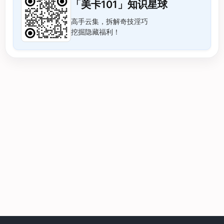
「美卡101」知识星球
高手云集，拆解奇技淫巧
挖掘隐藏福利！