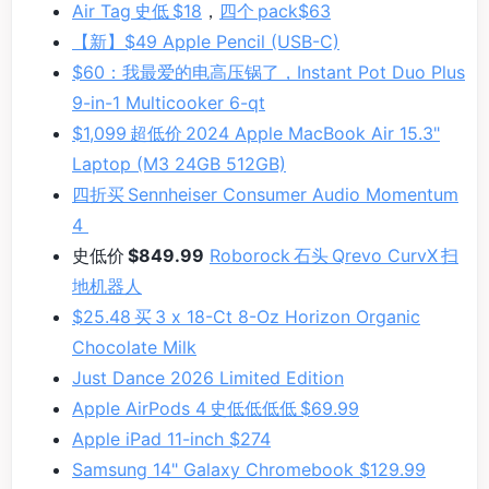
Air Tag 史低 $18
，
四个 pack$63
【新】$49 Apple Pencil (USB-C)
$60：我最爱的电高压锅了，Instant Pot Duo Plus
9-in-1 Multicooker 6-qt
$1,099 超低价 2024 Apple MacBook Air 15.3"
Laptop (M3 24GB 512GB)
四折买 Sennheiser Consumer Audio Momentum
4
史低价
$849.99
Roborock 石头 Qrevo CurvX 扫
地机器人
$25.48 买 3 x 18-Ct 8-Oz Horizon Organic
Chocolate Milk
Just Dance 2026 Limited Edition
Apple AirPods 4 史低低低低 $69.99
Apple iPad 11-inch $274
Samsung 14" Galaxy Chromebook $129.99