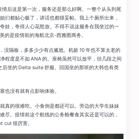
疫情后这是第一次，服务还是那么好啊。一整个从头到尾
姐们都贴心极了，讲话也都很妥帖。我上个厕所出来，
夸娃，夸得人心花怒放。不得不说这服务在我坐过的一
以媲美的是疫情前的海航北京-西雅图商务。
坐，没隔板，多多少少有点尴尬。机龄 10 年也不算太老的
程度是不如 ANA 的。座椅虽然可以放平，但几段之间
坐的 Delta suite 舒服。回国坐的那班的大韩也有类
塞也没有就有点影响体验。
就真的很难吃。小食倒是都还可以。旁边的大学生妹妹
难尽。疫情前这个航线的公务舱餐食其实还是可以的，
 cut 很厉害。