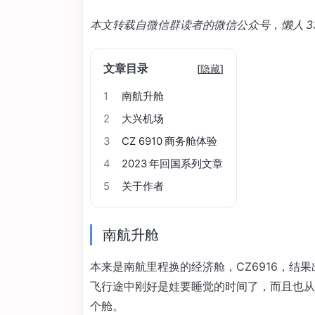
本文转载自微信群读者的微信公众号，懒人 3
文章目录
[
隐藏
]
1
南航升舱
2
大兴机场
3
CZ 6910 商务舱体验
4
2023 年回国系列文章
5
关于作者
南航升舱
本来是南航里程换的经济舱，CZ6916，结果
飞行途中刚好是娃要睡觉的时间了，而且也从 7
个舱。