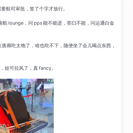
，需要航司审批，签了个字才放行。
南航 lounge，问 pps 能不能进，答曰不能，问运通白金
我们在唐廊吃太饱了，啥也吃不下，随便坐了会儿喝点东西，
可拉风了，真 fancy。