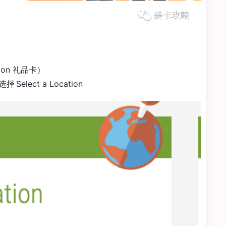
zon 礼品卡）
ect a Location