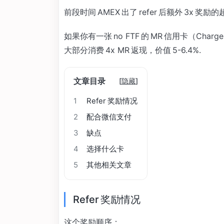
前段时间 AMEX 出了 refer 后额外 3
如果你有一张 no FTF 的 MR 信用卡（Cha
大部分消费 4x MR 返现，价值 5-6.4%.
文章目录
[
隐藏
]
1
Refer 奖励情况
2
配合微信支付
3
缺点
4
选择什么卡
5
其他相关文章
Refer 奖励情况
这个奖励顺序：