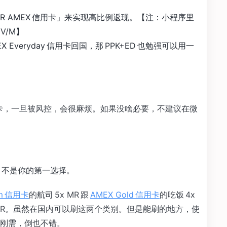
y 4MR AMEX 信用卡」来实现高比例返现。【注：小程序里
V/M】
Everyday 信用卡回国，那 PPK+ED 也勉强可以用一
卡，一旦被风控，会很麻烦。如果没啥必要，不建议在微
DP 不是你的第一选择。
um 信用卡
的航司 5x MR 跟
AMEX Gold 信用卡
的吃饭 4x
饭 7x MR。虽然在国内可以刷这两个类别。但是能刷的地方，使
刚需，倒也不错。