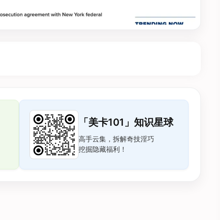
「美卡101」知识星球
高手云集，拆解奇技淫巧
挖掘隐藏福利！