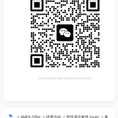
#
AMEX Offer
#
优惠活动
#
凯悦酒店集团 Hyatt
#
希