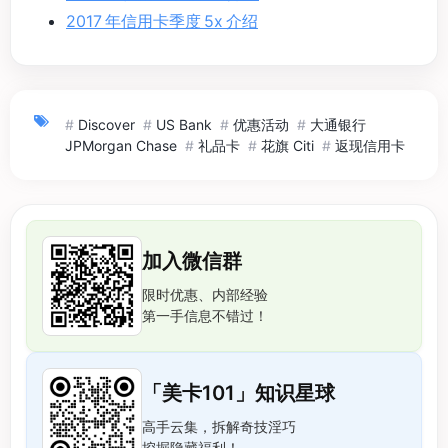
2017 年信用卡季度 5x 介绍
#
Discover
#
US Bank
#
优惠活动
#
大通银行
JPMorgan Chase
#
礼品卡
#
花旗 Citi
#
返现信用卡
加入微信群
限时优惠、内部经验
第一手信息不错过！
「美卡101」知识星球
高手云集，拆解奇技淫巧
挖掘隐藏福利！