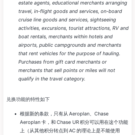
estate agents, educational merchants arranging
travel, in-flight goods and services, on-board
cruise line goods and services, sightseeing
activities, excursions, tourist attractions, RV and
boat rentals, merchants within hotels and
airports, public campgrounds and merchants
that rent vehicles for the purpose of hauling.
Purchases from gift card merchants or
merchants that sell points or miles will not
qualify in the travel category.
兑换功能的特性如下
根据新的条款，只有从 Aeroplan、Chase
Aeroplan 卡，和 Chase UR 积分可以用在这个功能
上（从其他积分转点到 AC 的理论上是不能使用