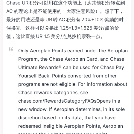
Chase UR 积分可以用在这个功能上（从其他积分转点到
AC 的理论上是不能使用的，大家注意风险）。想了下，
最好的用法还是等 UR 转 AC 积分有 20%+10% 奖励的时
候换完，这样可以兑换出 1.25*1.3=1.625 美分/点的价
值，这比直接 UR 1.5 美分/点兑换机票强一点。
Only Aeroplan Points earned under the Aeroplan
Program, the Chase Aeroplan Card, and Chase
Ultimate Rewards® can be used for Chase Pay
Yourself Back. Points converted from other
programs are not eligible. For information about
Chase rewards categories, see
chase.com/RewardsCategoryFAQsOpens in a
new window. If Aeroplan determines, in its sole
discretion based on its data, that you have
redeemed ineligible Aeroplan Points, Aeroplan