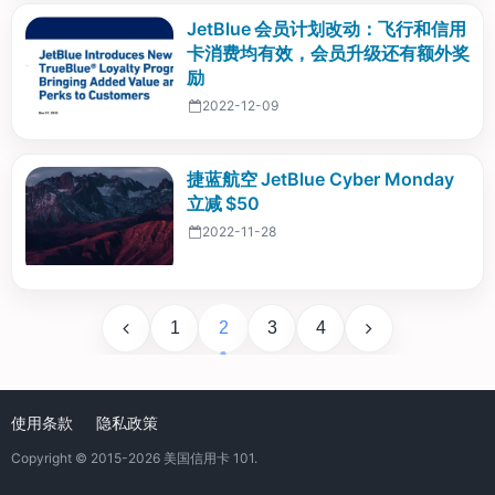
JetBlue 会员计划改动：飞行和信用
卡消费均有效，会员升级还有额外奖
励
2022-12-09
捷蓝航空 JetBlue Cyber Monday
立减 $50
2022-11-28
1
2
3
4
使用条款
隐私政策
Copyright © 2015-2026
美国信用卡 101
.