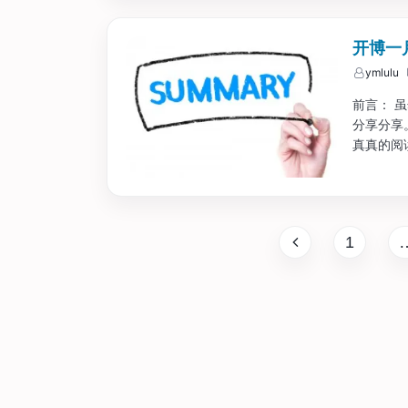
开博一月
ymlulu
前言： 
分享分享
真真的阅
一下有关
写着，就
在太小太小
1