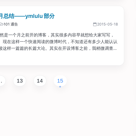
总结——ymlulu 部分
101 通告
2015-05-18
虽然是一个月之前开的博客，其实很多内容早就想给大家写写，
。现在这样一个快速阅读的微博时代，不知道还有多少人能认认
读这样一篇篇的长篇大论。其实在开设博客之前，我稍微调查了
信用卡、点数的中文博客，大部分博客的内容都挺好，只是写着
断了。也许是工作忙了，也许是兴趣减了，也许是博客的回报实
。...
…
13
14
15