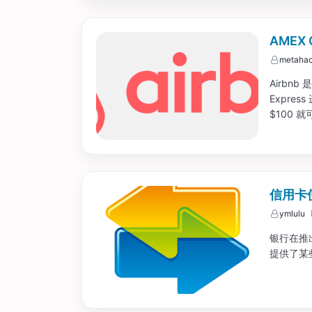
AMEX O
metahac
Airbnb
Expre
$100 
是说，可以
用在将来出
信用卡
ymlulu
银行在推
提供了某些