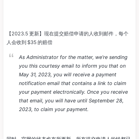
【2023.5 更新】现在提交赔偿申请的人收到邮件，每个
人会收到 $35 的赔偿
As Administrator for the matter, we’re sending
you this courtesy email to inform you that on
May 31, 2023, you will receive a payment
notification email that contains a link to claim
your payment electronically. Once you receive
that email, you will have until September 28,
2023, to claim your payment.
同时，官网的状态也有所更新，所有提交申请人的钱都已