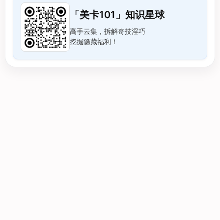
「美卡101」知识星球
高手云集，拆解奇技淫巧
挖掘隐藏福利！