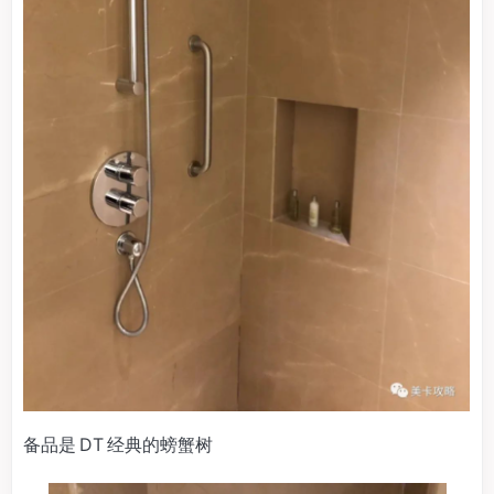
备品是 DT 经典的螃蟹树