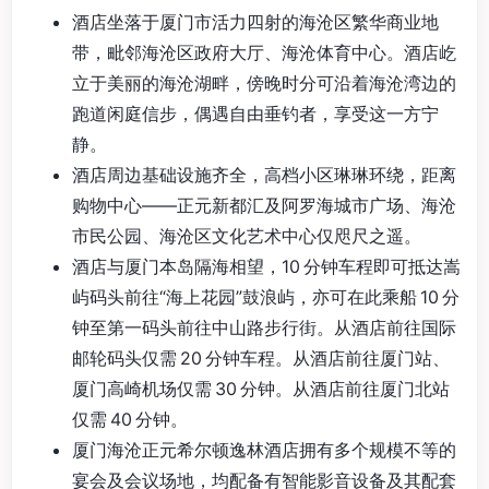
酒店坐落于厦门市活力四射的海沧区繁华商业地
带，毗邻海沧区政府大厅、海沧体育中心。酒店屹
立于美丽的海沧湖畔，傍晚时分可沿着海沧湾边的
跑道闲庭信步，偶遇自由垂钓者，享受这一方宁
静。
酒店周边基础设施齐全，高档小区琳琳环绕，距离
购物中心——正元新都汇及阿罗海城市广场、海沧
市民公园、海沧区文化艺术中心仅咫尺之遥。
酒店与厦门本岛隔海相望，10 分钟车程即可抵达嵩
屿码头前往“海上花园”鼓浪屿，亦可在此乘船 10 分
钟至第一码头前往中山路步行街。从酒店前往国际
邮轮码头仅需 20 分钟车程。从酒店前往厦门站、
厦门高崎机场仅需 30 分钟。从酒店前往厦门北站
仅需 40 分钟。
厦门海沧正元希尔顿逸林酒店拥有多个规模不等的
宴会及会议场地，均配备有智能影音设备及其配套