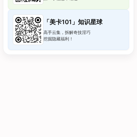
「美卡101」知识星球
高手云集，拆解奇技淫巧
挖掘隐藏福利！