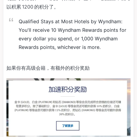
以积累 1200 的积分了。
Qualified Stays at Most Hotels by Wyndham:
You'll receive 10 Wyndham Rewards points for
every dollar you spend, or 1,000 Wyndham
Rewards points, whichever is more.
如果你有高级会籍，有额外的积分奖励