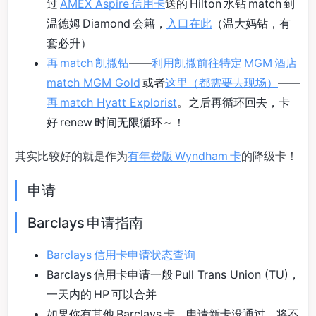
过
AMEX Aspire 信用卡
送的 Hilton 水钻 match 到
温德姆 Diamond 会籍，
入口在此
（温大妈钻，有
套必升）
再 match 凯撒钻
——
利用凯撒前往特定 MGM 酒店
match MGM Gold
或者
这里（都需要去现场）
——
再 match Hyatt Explorist
。之后再循环回去，卡
好 renew 时间无限循环～！
其实比较好的就是作为
有年费版 Wyndham 卡
的降级卡！
申请
Barclays 申请指南
Barclays 信用卡申请状态查询
Barclays 信用卡申请一般 Pull Trans Union (TU)，
一天内的 HP 可以合并
如果你有其他 Barclays 卡，申请新卡没通过，将不