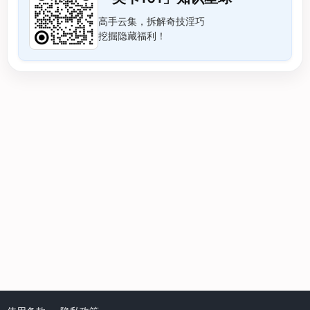
高手云集，拆解奇技淫巧
挖掘隐藏福利！