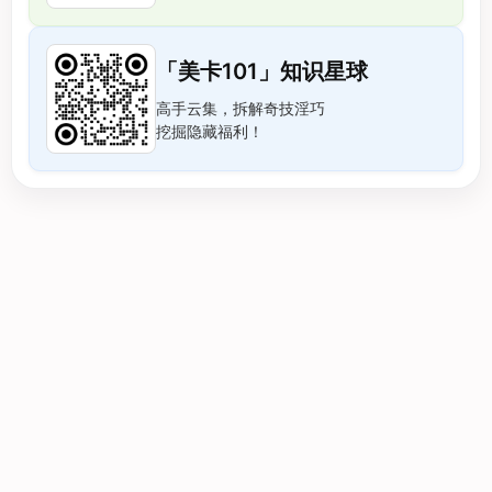
「美卡101」知识星球
高手云集，拆解奇技淫巧
挖掘隐藏福利！