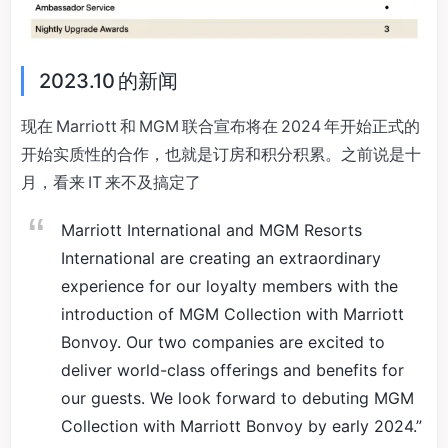
2023.10 的新闻
现在 Marriott 和 MGM 联合宣布将在 2024 年开始正式的
开始实质性的合作，也就是订房和积分积累。之前说是十
月，看来 IT 来不及搞定了
Marriott International and MGM Resorts
International are creating an extraordinary
experience for our loyalty members with the
introduction of MGM Collection with Marriott
Bonvoy. Our two companies are excited to
deliver world-class offerings and benefits for
our guests. We look forward to debuting MGM
Collection with Marriott Bonvoy by early 2024.”