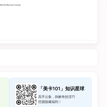
「美卡101」知识星球
高手云集，拆解奇技淫巧
挖掘隐藏福利！